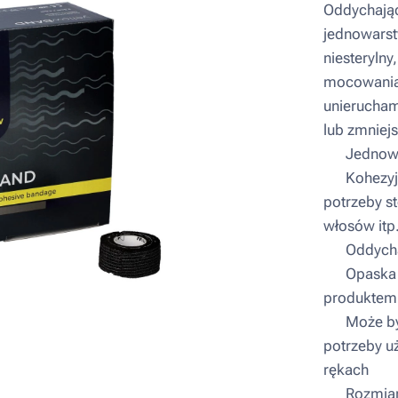
Oddychając
jednowarst
niesteryln
mocowania
unierucham
lub zmniejs
▪ Jednowa
▪ Kohezyjn
potrzeby st
włosów itp
▪ Oddych
▪ Opaska n
produktem
▪ Może być
potrzeby u
rękach
▪ Rozmiar