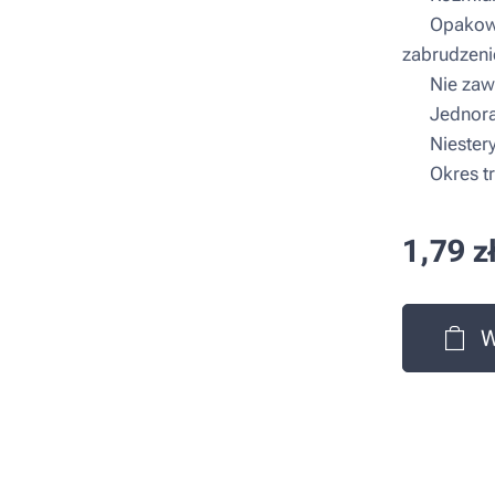
▪ Opakowan
zabrudzeni
▪ Nie zawi
▪ Jednora
▪ Niestery
▪ Okres tr
1,79
z
W