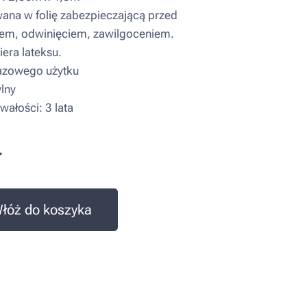
a w folię zabezpieczającą przed
em, odwinięciem, zawilgoceniem.
era lateksu.
zowego użytku
lny
wałości: 3 lata
ł
łóż do koszyka