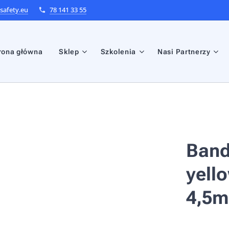
afety.eu
78 141 33 55
rona główna
Sklep
Szkolenia
Nasi Partnerzy
Band
yell
4,5m