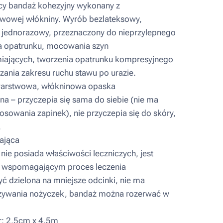
y bandaż kohezyjny wykonany z
wowej włókniny. Wyrób bezlateksowy,
y, jednorazowy, przeznaczony do nieprzylepnego
 opatrunku, mocowania szyn
iających, tworzenia opatrunku kompresyjnego
zania zakresu ruchu stawu po urazie.
rstwowa, włókninowa opaska
a – przyczepia się sama do siebie (nie ma
osowania zapinek), nie przyczepia się do skóry,
.
ająca
ie posiada właściwości leczniczych, jest
 wspomagającym proces leczenia
 dzielona na mniejsze odcinki, nie ma
żywania nożyczek, bandaż można rozerwać w
: 2,5cm x 4,5m