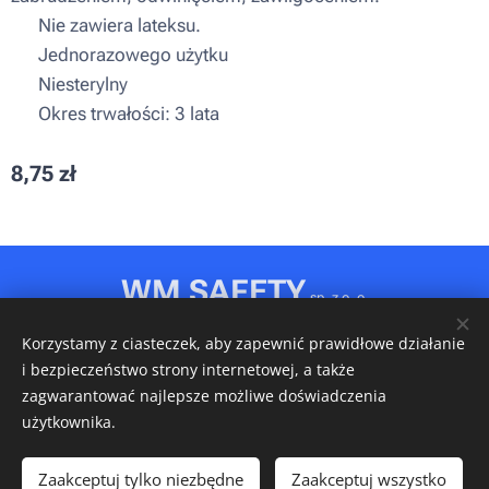
▪ Nie zawiera lateksu.
▪ Jednorazowego użytku
▪ Niesterylny
▪ Okres trwałości: 3 lata
8,75
zł
WM SAFETY
sp. z o. o.
Rydułtowy, ul. Jagiellońska 31D
Korzystamy z ciasteczek, aby zapewnić prawidłowe działanie
NIP: 6472611346 • REGON: 540606150 • KRS: 0001148349
i bezpieczeństwo strony internetowej, a także
Ciasteczka
zagwarantować najlepsze możliwe doświadczenia
użytkownika.
Włóż do koszyka
Zaakceptuj tylko niezbędne
Zaakceptuj wszystko