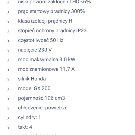
niski poziom zakłóceń THD ≤6%
prąd startowy prądnicy 300%
klasa izolacji prądnicy H
stopień ochrony prądnicy IP23
częstotliwość 50 Hz
napięcie 230 V
moc maksymalna 3,0 kW
moc znamionowa 11,7 A
silnik Honda
model GX 200
pojemność 196 cm3
chłodzenie: powietrze
cylindry: 1
takt: 4