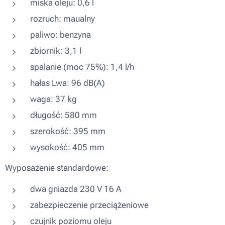
miska oleju: 0,6 l
rozruch: maualny
paliwo: benzyna
zbiornik: 3,1 l
spalanie (moc 75%): 1,4 l/h
hałas Lwa: 96 dB(A)
waga: 37 kg
długość: 580 mm
szerokość: 395 mm
wysokość: 405 mm
Wyposażenie standardowe:
dwa gniazda 230 V 16 A
zabezpieczenie przeciążeniowe
czujnik poziomu oleju