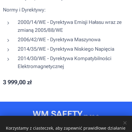
Normy i Dyrektywy:
2000/14/WE - Dyrektywa Emisji Hałasu wraz ze
zmianą 2005/88/WE
2006/42/WE - Dyrektywa Maszynowa
2014/35/WE - Dyrektywa Niskiego Napięcia
2014/30/WE - Dyrektywa Kompatybilności
Elektromagnetycznej
3 999,00
zł
WM SAFETY
sp. z o. o.
Rydułtowy, ul. Jagiellońska 31D
Korzystamy z ciasteczek, aby zapewnić prawidłowe działanie
NIP: 6472611346 • REGON: 540606150 • KRS: 0001148349