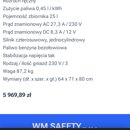
Rozruch ręczny
Zużycie paliwa 0,45 l / kWh
Pojemność zbiornika 25 l
Prąd znamionowy AC 27,3 A / 230 V
Prąd znamionowy DC 8,3 A / 12 V
Silnik czterosuwowy, jednocylindrowy
Paliwo benzyna bezołowiowa
Stabilizacja napięcia tak
Rodzaj / ilość gniazd 230 V / 3
Waga 87,2 kg
Wymiary (dł. x szer. x gł.) 64 x 71 x 80 cm
5 969,89
zł
WM SAFETY
sp. z o. o.