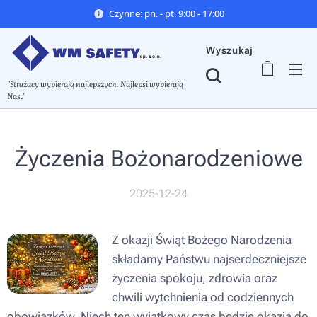
Czynne: pn. - pt. 9:00 - 17:00
Wyszukaj
"Strażacy wybierają najlepszych. Najlepsi wybierają
Nas."
Życzenia Bożonarodzeniowe
2025-12-24
Z okazji Świąt Bożego Narodzenia
składamy Państwu najserdeczniejsze
życzenia spokoju, zdrowia oraz
chwili wytchnienia od codziennych
obowiązków. Niech ten wyjątkowy czas będzie okazją do