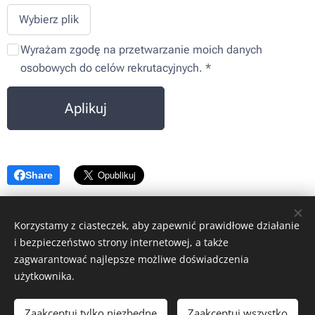
Wybierz plik
Wyrażam zgodę na przetwarzanie moich danych
osobowych do celów rekrutacyjnych.
Aplikuj
Share
Korzystamy z ciasteczek, aby zapewnić prawidłowe działanie
i bezpieczeństwo strony internetowej, a także
WM SAFETY
zagwarantować najlepsze możliwe doświadczenia
sp. z o. o.
użytkownika.
Rydułtowy, ul. Jagiellońska 31D
NIP: 6472611346 • REGON: 540606150 • KRS: 0001148349
Zaakceptuj tylko niezbędne
Zaakceptuj wszystko